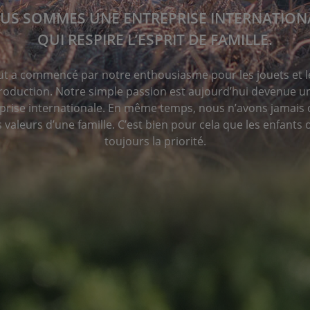
US SOMMES UNE ENTREPRISE INTERNATION
QUI RESPIRE L’ESPRIT DE FAMILLE.
ut a commencé par notre enthousiasme pour les jouets et l
roduction. Notre simple passion est aujourd’hui devenue u
prise internationale. En même temps, nous n’avons jamais 
s valeurs d’une famille. C’est bien pour cela que les enfants 
toujours la priorité.