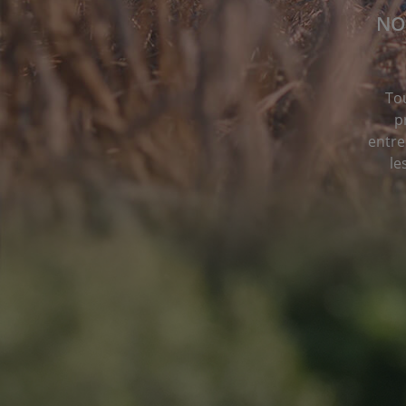
NO
To
p
entre
le