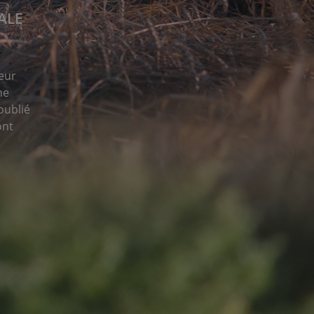
ALE
eur
ne
oublié
ont