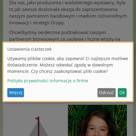
Dla nas, jako producenta i wieloletniego wystawcy, była
to jak zawsze doskonała okazja do zaprezentowania
naszym partnerom handlowym i mediom różnorodnych
innowacji i strategii Grupy.
Chcielibyśmy serdecznie podziękować naszym
partnerom biznesowym za zaufanie i liczne wizyty na
stoiskach wystawowych Simba Dickie Group.
Aby zachować wspaniałe wspomnienia z
Międzynarodowych Targów Zabawek 2026 i rozpocząć
nowy rok z dużą dawką inspiracji, stworzyliśmy film
podsumowujący targi.
Aby uzyskać więcej wrażeń, śledź nasze kanały w
mediach społecznościowych:
LinkedIn
i
Instagram