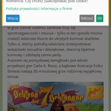
Nowości od Zoch w szczegółach
Prawdziwa zabawa „pod klucz” dla 2–4 graczy od 8 lat:
w grze Zamek siedmiu zamków liczy się
spostrzegawczość i intuicja – tylko w ten sposób można
znaleźć właściwe klucze do ukrytych komnat skarbów.
Tylko ci, którzy potrafią właściwie zinterpretować
wskazówki wizualne i dźwiękowe, otworzą tajemne
komnaty i zdobędą cenne perły.
Autorem tej pomysłowej łamigłówki jest włoski
projektant gier Carlo A. Rossi, a bajkowe ilustracje Folko
Streese nadają 30-minutowej grze rodzinnej wyjątkowy
klimat.