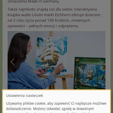
oznaczenia Made in Germany.
Także najmłodsi znajdą coś dla siebie: interaktywna
książka audio Lilumi marki Eichhorn oferuje dzieciom
od 3 roku życia ponad 100 krótkich, zmiennych
opowieści – pełnych emocji i odprężenia.
(1/2)