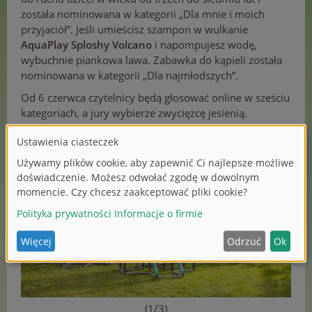
została nominowana w kategorii „Dla mnie i moich
przyjaciół”. Jeśli umieścisz szampon w wulkanie
AquaPlay Sploshy Volcano
i napompujesz wodę,
wybuchnie piankowa lawa. Zabawka do kąpieli została
nominowana w kategorii „Dla najmłodszych”.
Od 6 czerwca czytelnicy będą głosować online w sześciu
kategoriach, a jury wybierze zwycięzcę jesienią.
(1/3)