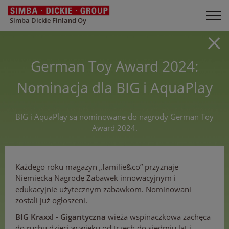
Simba Dickie Finland Oy
German Toy Award 2024:
Nominacja dla BIG i AquaPlay
BIG i AquaPlay są nominowane do nagrody German Toy
Award 2024.
Każdego roku magazyn „familie&co” przyznaje
Niemiecką Nagrodę Zabawek innowacyjnym i
edukacyjnie użytecznym zabawkom. Nominowani
zostali już ogłoszeni.
BIG Kraxxl - Gigantyczna
wieża wspinaczkowa zachęca
do ruchu dzieci w wieku od trzech do siedmiu lat i